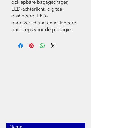
opklapbare bagagedrager,
LED-achterlicht, digitaal
dashboard, LED-
dagrijverlichting en inklapbare
duo-steps voor de passagier.
NEEM CONTACT
MET ONS OP
010 202 12 42
Admin@mtenhaaf.nl
Kralingseweg 257,
3065RA Rotterdam