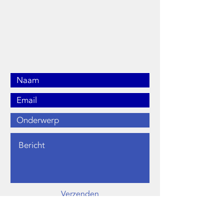
010 202 12 42
Admin@mtenhaaf.nl
Kralingseweg 257,
3065RA Rotterdam
Verzenden