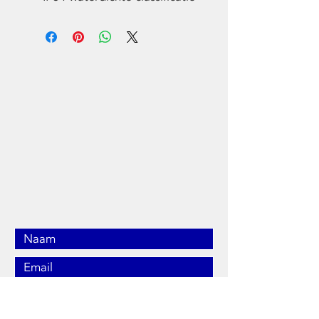
NEEM CONTACT
MET ONS OP
010 202 12 42
Admin@mtenhaaf.nl
Kralingseweg 257,
3065RA Rotterdam